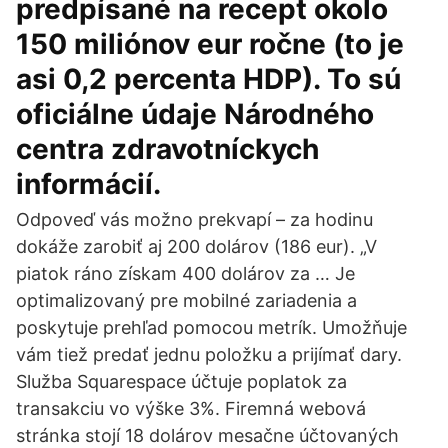
predpísané na recept okolo
150 miliónov eur ročne (to je
asi 0,2 percenta HDP). To sú
oficiálne údaje Národného
centra zdravotníckych
informácií.
Odpoveď vás možno prekvapí – za hodinu
dokáže zarobiť aj 200 dolárov (186 eur). „V
piatok ráno získam 400 dolárov za … Je
optimalizovaný pre mobilné zariadenia a
poskytuje prehľad pomocou metrík. Umožňuje
vám tiež predať jednu položku a prijímať dary.
Služba Squarespace účtuje poplatok za
transakciu vo výške 3%. Firemná webová
stránka stojí 18 dolárov mesačne účtovaných