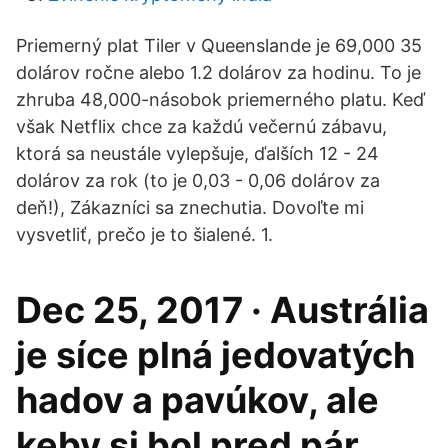
Priemerný plat Tiler v Queenslande je 69,000 35
dolárov ročne alebo 1.2 dolárov za hodinu. To je
zhruba 48,000-násobok priemerného platu. Keď
však Netflix chce za každú večernú zábavu,
ktorá sa neustále vylepšuje, ďalších 12 - 24
dolárov za rok (to je 0,03 - 0,06 dolárov za
deň!), Zákazníci sa znechutia. Dovoľte mi
vysvetliť, prečo je to šialené. 1.
Dec 25, 2017 · Austrália
je síce plná jedovatých
hadov a pavúkov, ale
keby si bol pred pár