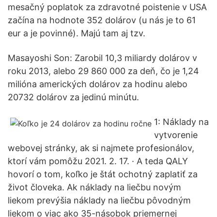
mesačný poplatok za zdravotné poistenie v USA
začína na hodnote 352 dolárov (u nás je to 61
eur a je povinné). Majú tam aj tzv.
Masayoshi Son: Zarobil 10,3 miliardy dolárov v
roku 2013, alebo 29 860 000 za deň, čo je 1,24
milióna amerických dolárov za hodinu alebo
20732 dolárov za jedinú minútu.
1: Náklady na
vytvorenie
webovej stránky, ak si najmete profesionálov,
ktorí vám pomôžu 2021. 2. 17. · A teda QALY
hovorí o tom, koľko je štát ochotný zaplatiť za
život človeka. Ak náklady na liečbu novým
liekom prevýšia náklady na liečbu pôvodným
liekom o viac ako 35-násobok priemernej