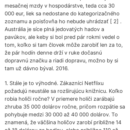
mesačnej mzdy v hospodárstve, teda cca 30
000 eur, liek sa nedostane do kategorizačného
zoznamu a poisťovňa ho nebude uhrádzať [ 2] .
Austrália je síce plná jedovatých hadov a
pavúkov, ale keby si bol pred pár rokmi vedel o
tom, koľko si tam človek môže zarobiť len za to,
že pár hodín denne drží v ruke dočasnú
dopravnú značku a riadi dopravu, možno by si
tam už dávno býval. 2016.
1. Stále je to výhodné. Zákazníci Netflixu
požadujú neustále sa rozširujúcu knižnicu. Koľko
robia holiči ročne? V priemere holiči zarábajú
zhruba 35 000 dolárov ročne, pričom rozpätie sa
pohybuje medzi 30 000 až 40 000 dolárov. To
znamená, že väčšina holičov zarobí približne 14