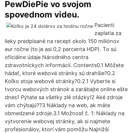
PewDiePie vo svojom
spovednom videu.
Pacienti
zaplatia za
lieky predpísané na recept okolo 150 miliónov
eur ročne (to je asi 0,2 percenta HDP). To sú
oficiálne údaje Národného centra
zdravotníckych informácií. Contents0.1 Môžete
hádať, ktoré webové stránky sú drahšie?0.2
Koľko stoja webové stránky?0.2.1 Vyberte si
tvorcu webových stránok a zarábajte online ešte
dnes1 Pýtate sa všetky zlé otázky!2 Aké zdroje
vám chýbajú??3 Náklady na web, ak máte
obmedzené zdroje.3.1 Možnosť č. 1: Náklady na
vytvorenie webovej stránky, ak si najmete
profesionálov, ktorí vám pomôžu Najnižší