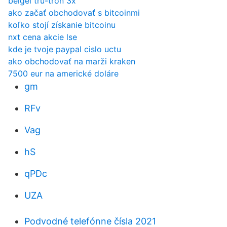
beigel tru-tron 3x
ako začať obchodovať s bitcoinmi
koľko stojí získanie bitcoinu
nxt cena akcie lse
kde je tvoje paypal cislo uctu
ako obchodovať na marži kraken
7500 eur na americké doláre
gm
RFv
Vag
hS
qPDc
UZA
Podvodné telefónne čísla 2021