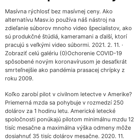
Masívna rýchlosť bez masívnej ceny. Ako
alternatívu Masv.io používa náš nástroj na
zdieľanie súborov mnoho video špecialistov, ako
sú produkčné štúdiá, kameramani a ďalší, ktorí
pracujú s veľkými video súbormi. 2021. 2. 11. ·
Zobraziť celú galériu (0)Ochorenie COVID-19
spôsobené novým koronavírusom je desaťkrát
smrteľnejšie ako pandémia prasacej chrípky z
roku 2009.
Koľko zarobí pilot v civilnom letectve v Amerike?
Priemerná mzda sa pohybuje v rozmedzí 250
dolárov za 1 hodinu letu. Americké letecké
spoločnosti ponúkajú pilotom minimálnu mzdu 12
tisíc mesačne a maximálna výška odmeny môže
dosiahnuť 35 tisíc dolárov mesačne. 2020. 11.