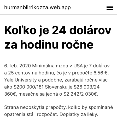
hurmanblirrikqzza.web.app
Koľko je 24 dolárov
za hodinu ročne
6. feb. 2020 Minimálna mzda v USA je 7 dolárov
a 25 centov na hodinu, čo je v prepočte 6.56 €.
Yale University a podobne, zarábajú ročne viac
ako $200 000/181 Slovensku je $26 903/24
360€, mesačne sa jedná o $2 242/2 030€.
Strana neposkytla prepočty, koľko by spomínané
opatrenia stáli rozpočet. Doplatky za lieky.