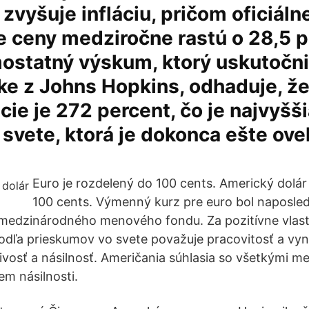
 zvyšuje infláciu, pričom oficiálne
e ceny medziročne rastú o 28,5 p
ostatný výskum, ktorý uskutočni
ke z Johns Hopkins, odhaduje, ž
ácie je 272 percent, čo je najvyšš
a svete, ktorá je dokonca ešte ove
Euro je rozdelený do 100 cents. Americký dolár
100 cents. Výmenný kurz pre euro bol naposle
 medzinárodného menového fondu. Za pozitívne vlast
odľa prieskumov vo svete považuje pracovitosť a vy
vosť a násilnosť. Američania súhlasia so všetkými 
em násilnosti.