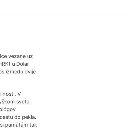
ice vezane uz
HRK) u Dolar
s između dvije
lnosti. V
vyškom sveta.
tológov
 cestu do pekla.
aľ si pamätám tak