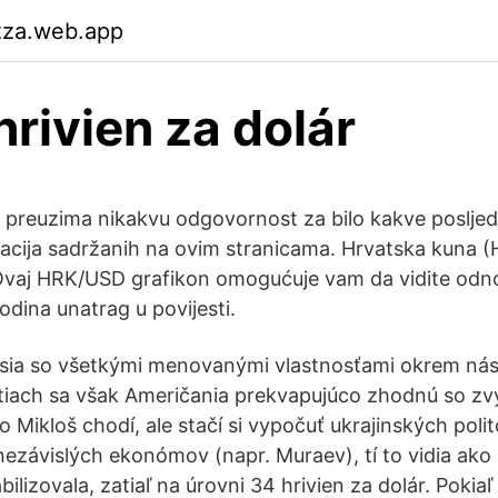
zza.web.app
hrivien za dolár
preuzima nikakvu odgovornost za bilo kakve posljed
macija sadržanih na ovim stranicama. Hrvatska kuna (
Ovaj HRK/USD grafikon omogućuje vam da vidite odno
odina unatrag u povijesti.
sia so všetkými menovanými vlastnosťami okrem nási
tiach sa však Američania prekvapujúco zhodnú so z
 Mikloš chodí, ale stačí si vypočuť ukrajinských poli
nezávislých ekonómov (napr. Muraev), tí to vidia ako
abilizovala, zatiaľ na úrovni 34 hrivien za dolár. Poki