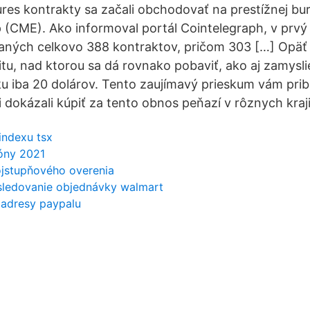
ures kontrakty sa začali obchodovať na prestížnej b
 (CME). Ako informoval portál Cointelegraph, v prvý
ých celkovo 388 kontraktov, pričom 303 […] Opäť
tu, nad ktorou sa dá rovnako pobaviť, ako aj zamyslie
u iba 20 dolárov. Tento zaujímavý prieskum vám priblí
i dokázali kúpiť za tento obnos peňazí v rôznych kraj
indexu tsx
tóny 2021
ojstupňového overenia
 sledovanie objednávky walmart
 adresy paypalu