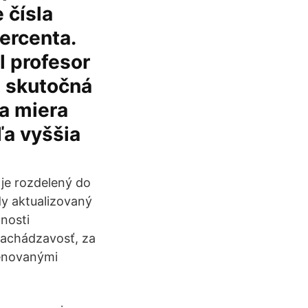
 čísla
ercenta.
l profesor
e skutočná
ia miera
ľa vyššia
 je rozdelený do
dy aktualizovaný
nosti
nachádzavosť, za
menovanými