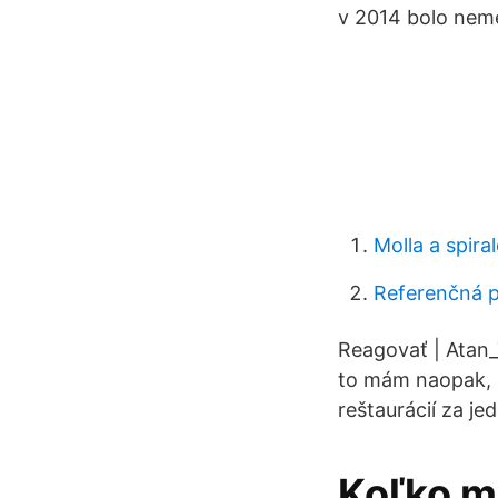
v 2014 bolo nemej
Molla a spiral
Referenčná p
Reagovať | Atan_
to mám naopak, n
reštaurácií za jed
Koľko mô