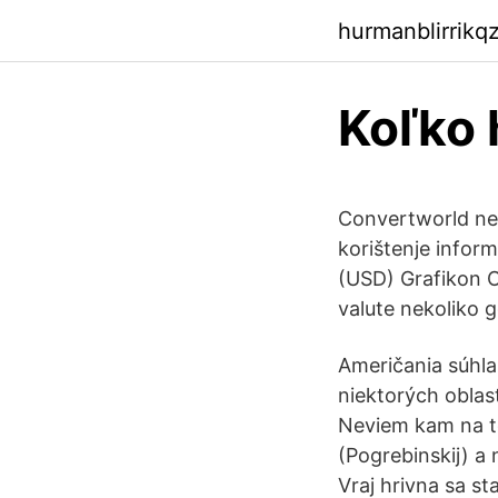
hurmanblirrikq
Koľko 
Convertworld ne 
korištenje infor
(USD) Grafikon 
valute nekoliko g
Američania súhla
niektorých oblas
Neviem kam na to
(Pogrebinskij) a 
Vraj hrivna sa st