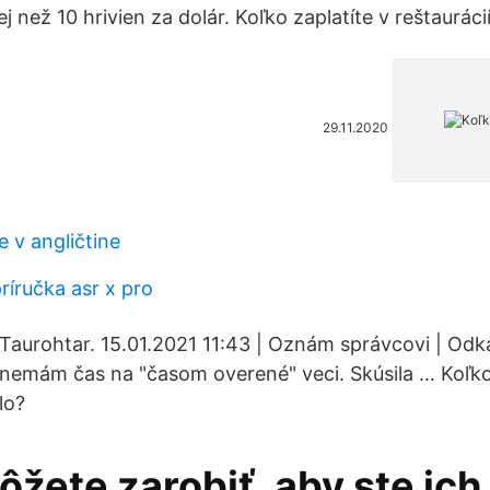
 než 10 hrivien za dolár. Koľko zaplatíte v reštaurácií
29.11.2020
e v angličtine
ríručka asr x pro
Taurohtar. 15.01.2021 11:43 | Oznám správcovi | Odk
emám čas na "časom overené" veci. Skúsila … Koľko 
lo?
žete zarobiť, aby ste ich