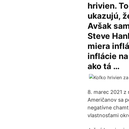
hrivien. To
ukazujú, ž
Avšak sam
Steve Han
miera infl
inflácie n
ako tá …
8. marec 2021 z
Američanov sa p
negatívne chamti
vlastnosťami okr