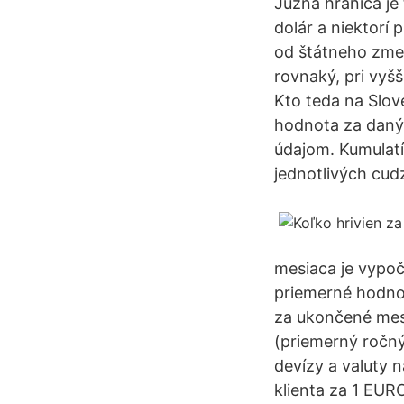
Južná hranica j
dolár a niektorí 
od štátneho zmen
rovnaký, pri vyšš
Kto teda na Slov
hodnota za daný
údajom. Kumulat
jednotlivých cud
mesiaca je vypoč
priemerné hodno
za ukončené mesi
(priemerný ročný
devízy a valuty 
klienta za 1 EURO