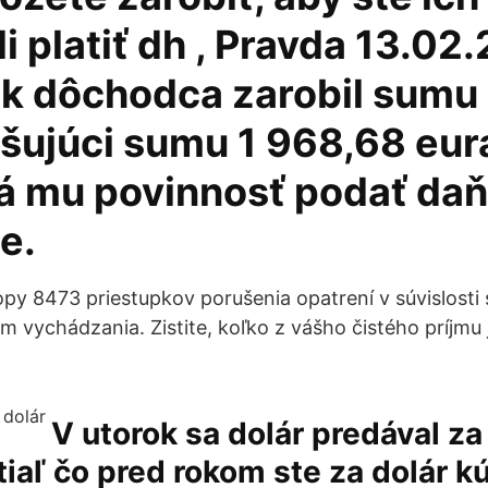
 platiť dh , Pravda 13.02
k dôchodca zarobil sumu
šujúci sumu 1 968,68 eur
á mu povinnosť podať da
e.
kopy 8473 priestupkov porušenia opatrení v súvislost
 vychádzania. Zistite, koľko z vášho čistého príjmu
V utorok sa dolár predával za
tiaľ čo pred rokom ste za dolár kú