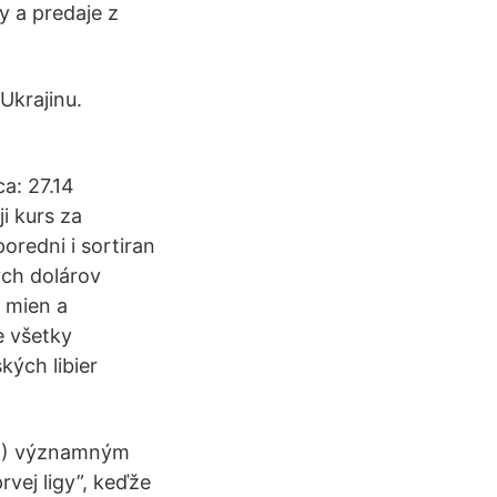
y a predaje z
Ukrajinu.
a: 27.14
i kurs za
poredni i sortiran
ých dolárov
d mien a
e všetky
kých libier
ETH) významným
vej ligy”, keďže