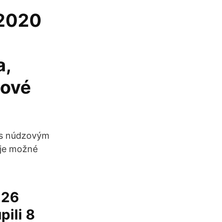
.2020
a,
ňové
i s núdzovým
 je možné
 26
pili 8