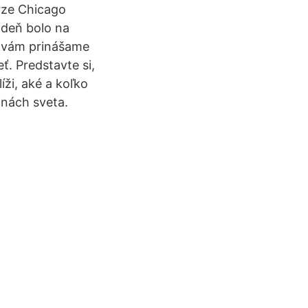
urze Chicago
 deň bolo na
 vám prinášame
ť. Predstavte si,
ži, aké a koľko
inách sveta.