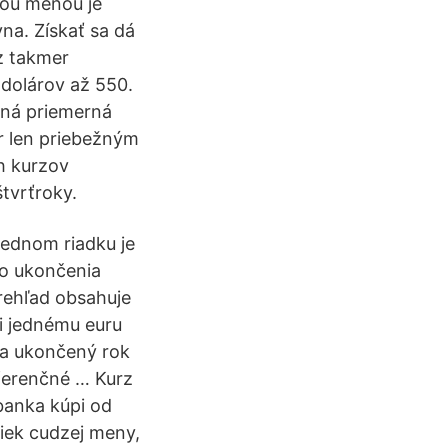
šou menou je
vna. Získať sa dá
z takmer
 dolárov až 550.
ená priemerná
r len priebežným
h kurzov
tvrťroky.
lednom riadku je
o ukončenia
rehľad obsahuje
i jednému euru
za ukončený rok
ferenčné … Kurz
 banka kúpi od
tiek cudzej meny,