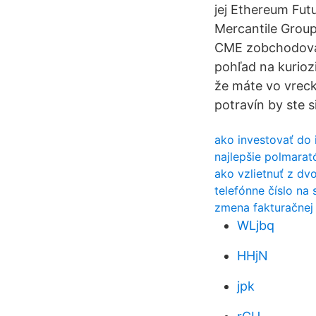
jej Ethereum Fut
Mercantile Group
CME zobchodovan
pohľad na kuriozi
že máte vo vreck
potravín by ste s
ako investovať do 
najlepšie polmara
ako vzlietnuť z dv
telefónne číslo na
zmena fakturačnej
WLjbq
HHjN
jpk