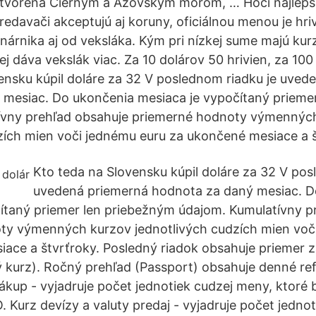
e tvorená Čiernym a Azovským morom, … Hoci najlep
predavači akceptujú aj koruny, oficiálnou menou je hri
árnika aj od veksláka. Kým pri nízkej sume majú kur
ej dáva vekslák viac. Za 10 dolárov 50 hrivien, za 100
ensku kúpil doláre za 32 V poslednom riadku je uved
 mesiac. Do ukončenia mesiaca je vypočítaný prieme
ívny prehľad obsahuje priemerné hodnoty výmennýc
zích mien voči jednému euru za ukončené mesiace a š
Kto teda na Slovensku kúpil doláre za 32 V pos
uvedená priemerná hodnota za daný mesiac. D
ítaný priemer len priebežným údajom. Kumulatívny p
ty výmenných kurzov jednotlivých cudzích mien voč
ace a štvrťroky. Posledný riadok obsahuje priemer 
 kurz). Ročný prehľad (Passport) obsahuje denné re
nákup - vyjadruje počet jednotiek cudzej meny, ktoré
. Kurz devízy a valuty predaj - vyjadruje počet jedno