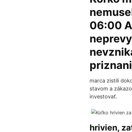
nemuseli
06:00 A
neprevy
nevznik
priznani
marca zistili do
stavom a zákazom
investovať.
hrivien, za