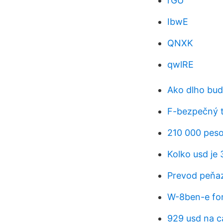
rGU
IbwE
QNXK
qwlRE
Ako dlho bud
F-bezpečný t
210 000 peso
Kolko usd je
Prevod peňaz
W-8ben-e for
929 usd na c