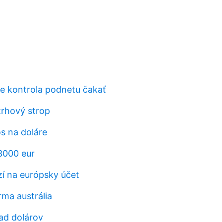
e kontrola podnetu čakať
rhový strop
s na doláre
 3000 eur
í na európsky účet
ma austrália
ad dolárov