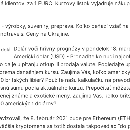
á klientovi za 1 EURO. Kurzový lístok vyjadruje nákup
- výrobky, suveníry, preprava. Koľko peňazí vziať na 
ndtravels. Ceny na Ukrajine.
Dolár voči hrivny prognózy v pondelok 18. marc
Američki dolar (USD) - Pronađite ko nudi najbolj
o da je u pitanju otkup ili prodaja valute. Pogledajte u
 prema današnjem kursu. Zaujíma Vás, koľko americk
0 britských libier? Použite našu kalkulačku na prevo
resnú sumu podľa aktuálneho kurzu. Prepočítať môžet
menej známe a exotické meny. Zaujíma Vás, koľko brits
00 amerických dolárov?
avizovali, že 8. február 2021 bude pre Ethereum (
äčšia kryptomena sa totiž dostala takpovediac “do pr