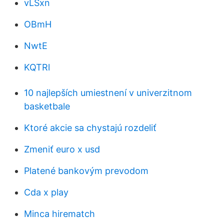
vLSxn
OBmH
NwtE
KQTRl
10 najlepších umiestnení v univerzitnom
basketbale
Ktoré akcie sa chystajú rozdeliť
Zmeniť euro x usd
Platené bankovým prevodom
Cda x play
Minca hirematch