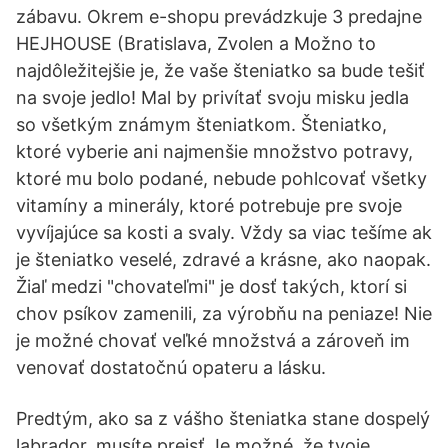
zábavu. Okrem e-shopu prevádzkuje 3 predajne
HEJHOUSE (Bratislava, Zvolen a Možno to
najdôležitejšie je, že vaše šteniatko sa bude tešiť
na svoje jedlo! Mal by privítať svoju misku jedla
so všetkým známym šteniatkom. Šteniatko,
ktoré vyberie ani najmenšie množstvo potravy,
ktoré mu bolo podané, nebude pohlcovať všetky
vitamíny a minerály, ktoré potrebuje pre svoje
vyvíjajúce sa kosti a svaly. Vždy sa viac tešíme ak
je šteniatko veselé, zdravé a krásne, ako naopak.
Žiaľ medzi "chovateľmi" je dosť takých, ktorí si
chov psíkov zamenili, za výrobňu na peniaze! Nie
je možné chovať veľké množstvá a zároveň im
venovať dostatočnú opateru a lásku.
Predtým, ako sa z vášho šteniatka stane dospelý
labrador, musíte prejsť Je možné, že tvoje