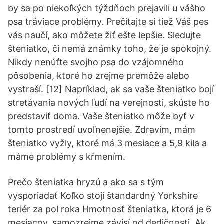
by sa po niekoľkých týždňoch prejavili u vášho
psa tráviace problémy. Prečítajte si tiež Váš pes
vás naučí, ako môžete žiť ešte lepšie. Sledujte
šteniatko, či nemá známky toho, že je spokojný.
Nikdy nenúťte svojho psa do vzájomného
pôsobenia, ktoré ho zrejme premôže alebo
vystraší. [12] Napríklad, ak sa vaše šteniatko bojí
stretávania nových ľudí na verejnosti, skúste ho
predstaviť doma. Vaše šteniatko môže byť v
tomto prostredí uvoľnenejšie. Zdravím, mám
šteniatko vyžly, ktoré má 3 mesiace a 5,9 kila a
máme problémy s kŕmením.
Prečo šteniatka hryzú a ako sa s tým
vysporiadať Koľko stojí štandardný Yorkshire
teriér za pol roka Hmotnosť šteniatka, ktorá je 6
mesiacov, samozrejme závisí od dedičnosti. Ak