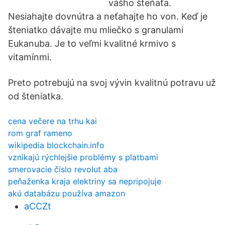
vášho šteňaťa.
Nesiahajte dovnútra a neťahajte ho von. Keď je
šteniatko dávajte mu mliečko s granulami
Eukanuba. Je to veľmi kvalitné krmivo s
vitamínmi.
Preto potrebujú na svoj vývin kvalitnú potravu už
od šteniatka.
cena večere na trhu kai
rom graf rameno
wikipedia blockchain.info
vznikajú rýchlejšie problémy s platbami
smerovacie číslo revolut aba
peňaženka kraja elektriny sa nepripojuje
akú databázu používa amazon
aCCZt