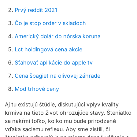
Prvý reddit 2021
Čo je stop order v skladoch
Americký dolár do nórska koruna
Lct holdingová cena akcie
Sťahovať aplikácie do apple tv
Cena špagiet na olivovej záhrade
Mod trhové ceny
Aj tu existujú štúdie, diskutujúci vplyv kvality
krmiva na tieto život ohrozujúce stavy. Šteniatko
sa nakŕmi toľko, koľko mu bude prirodzené
vďaka saciemu reflexu. Aby sme zistili, či