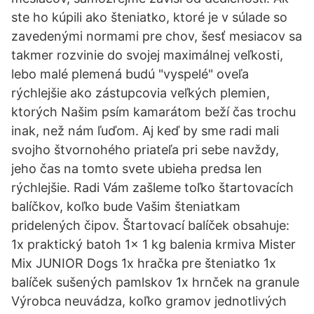
ste ho kúpili ako šteniatko, ktoré je v súlade so
zavedenými normami pre chov, šesť mesiacov sa
takmer rozvinie do svojej maximálnej veľkosti,
lebo malé plemená budú "vyspelé" oveľa
rýchlejšie ako zástupcovia veľkých plemien,
ktorých Našim psím kamarátom beží čas trochu
inak, než nám ľuďom. Aj keď by sme radi mali
svojho štvornohého priateľa pri sebe navždy,
jeho čas na tomto svete ubieha predsa len
rýchlejšie. Radi Vám zašleme toľko štartovacích
balíčkov, koľko bude Vašim šteniatkam
pridelených čipov. Štartovací balíček obsahuje:
1x praktický batoh 1x 1 kg balenia krmiva Mister
Mix JUNIOR Dogs 1x hračka pre šteniatko 1x
balíček sušených pamlskov 1x hrnček na granule
Výrobca neuvádza, koľko gramov jednotlivých