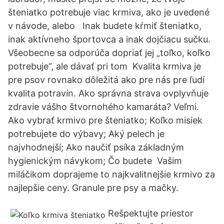
šteniatko potrebuje viac krmiva, ako je uvedené
v návode, alebo Inak budete kŕmiť šteniatko,
inak aktívneho športovca a inak dojčiacu sučku.
Všeobecne sa odporúča dopriať jej „toľko, koľko
potrebuje“, ale dávať pri tom Kvalita krmiva je
pre psov rovnako dôležitá ako pre nás pre ľudí
kvalita potravín. Ako správna strava ovplyvňuje
zdravie vášho štvornohého kamaráta? Veľmi.
Ako vybrať krmivo pre šteniatko; Koľko misiek
potrebujete do výbavy; Aký pelech je
najvhodnejší; Ako naučiť psíka základným
hygienickým návykom; Čo budete Vašim
miláčikom doprajeme to najkvalitnejšie krmivo za
najlepšie ceny. Granule pre psy a mačky.
Rešpektujte priestor