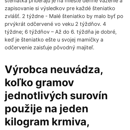
šteniatka priberajú je na mieste denné váženie a
zapisovanie si výsledkov pre každé šteniatko
zvlášť. 2 týždne - Malé šteniatko by malo byť po
prvýkrát odčervené vo veku 2 týždňov. 4
týždne; 6 týždňov – Až do 6. týždňa je dobré,
keď je šteniatko ešte u svojej mamičky a
odčervenie zaisťuje pôvodný majiteľ.
Výrobca neuvádza,
koľko gramov
jednotlivých surovín
použije na jeden
kilogram krmiva,